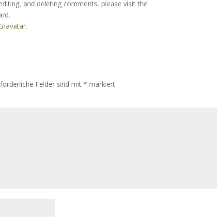
editing, and deleting comments, please visit the
ard.
Gravatar
.
rforderliche Felder sind mit
*
markiert